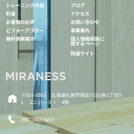
トレーニング内容
ブログ
料金
アクセス
お客様のお声
お問い合わせ
ビフォーアフター
事業案内
無料体験案内
個人情報保護に
関するページ
関連サイト
〒005-0803 北海道札幌市南区川沿3条2丁目5-
1 ユニバースⅠ 4階
090-1382-5215