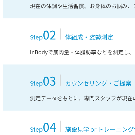
現在の体調や生活習慣、お身体のお悩み、
02
Step
体組成・姿勢測定
InBodyで筋肉量・体脂肪率などを測定
03
Step
カウンセリング
・ご提案
測定データをもとに、専門スタッフが現在
04
Step
施設見学 or
トレーニング